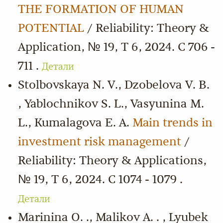
THE FORMATION OF HUMAN
POTENTIAL
/ Reliability: Theory &
Application, № 19, Т 6, 2024. С 706 -
711 .
Детали
Stolbovskaya N. V., Dzobelova V. B.
, Yablochnikov S. L., Vasyunina M.
L., Kumalagova E. A.
Main trends in
investment risk management
/
Reliability: Theory & Applications,
№ 19, Т 6, 2024. С 1074 - 1079 .
Детали
Marinina O. ., Malikov A. . , Lyubek