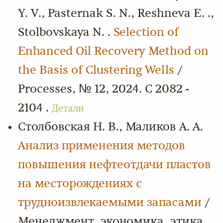
Y. V., Pasternak S. N., Reshneva E. .,
Stolbovskaya N. .
Selection of
Enhanced Oil Recovery Method on
the Basis of Clustering Wells
/
Processes, № 12, 2024. С 2082 -
2104 .
Детали
Столбовская Н. В., Маликов А. А.
Анализ применения методов
повышения нефтеотдачи пластов
на месторождениях с
трудноизвлекаемыми запасами
/
Менеджмент, экономика, этика,