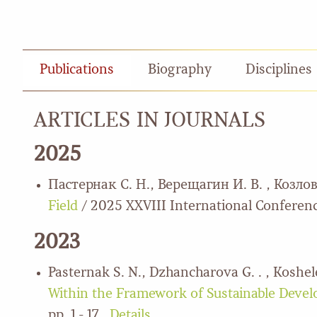
Publications
Biography
Disciplines
ARTICLES IN JOURNALS
2025
Пастернак С. Н., Верещагин И. В. , Козлов
Field
/ 2025 XXVIII International Conferen
2023
Pasternak S. N., Dzhancharova G. . , Koshel
Within the Framework of Sustainable Devel
pp. 1 - 17 .
Details