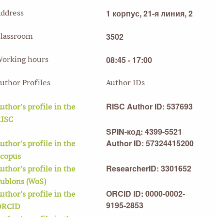
1 корпус, 21-я линия, 2
ddress
3502
lassroom
08:45 - 17:00
orking hours
uthor Profiles
Author IDs
RISC Author ID: 537693
uthor's profile in the
RISC
SPIN-код: 4399-5521
Author ID: 57324415200
uthor's profile in the
copus
ResearcherID: 3301652
uthor's profile in the
ublons (WoS)
ORCID ID: 0000-0002-
uthor's profile in the
9195-2853
ORCID