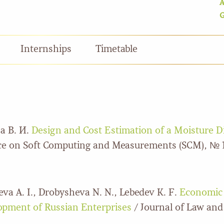
A
G
Internships
Timetable
а В. И.
Design and Cost Estimation of a Moisture D
ce on Soft Computing and Measurements (SCM), № 1,
eva A. I., Drobysheva N. N., Lebedev K. F.
Economic 
opment of Russian Enterprises
/ Journal of Law and