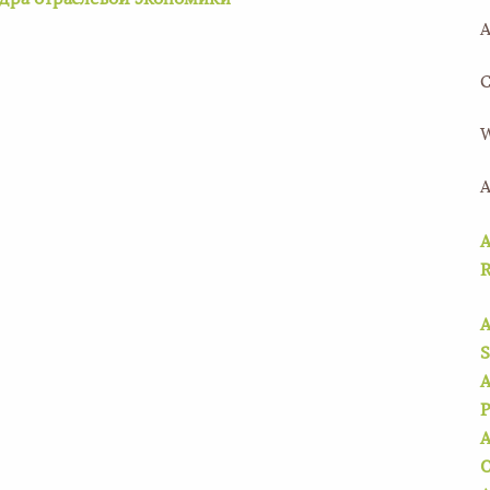
дра отраслевой экономики
A
C
W
A
A
A
S
A
P
A