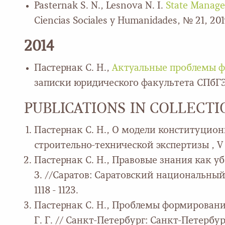
Pasternak S. N., Lesnova N. I.
State Managem
Ciencias Sociales y Humanidades, № 21, 2019
2014
Пастернак С. Н.,
Актуальные проблемы ф
записки юридического факультета СПбГЭУ,
PUBLICATIONS IN COLLECT
Пастернак С. Н., О модели конституционн
строительно-технической экспертизы , V 27
Пастернак С. Н., Правовые знания как уб
З. //Саратов: Саратовский национальный 
1118 - 1123.
Пастернак С. Н., Проблемы формировани
Г. Г. // Санкт-Петербург: Санкт-Петербур