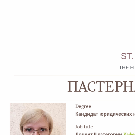
ST
THE F
ПАСТЕРН
Degree
Кандидат юридических 
Job title
Доцент II категории