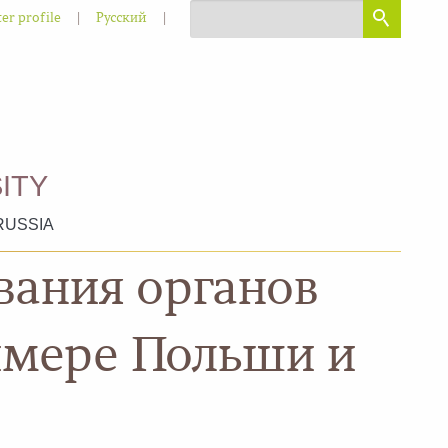
|
|
er profile
Русский
ITY
RUSSIA
ания органов
имере Польши и