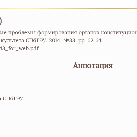
)
ные проблемы формирования органов конституцио
ультета СПбГЭУ. 2014. №33. pp. 62-64.
343_for_web.pdf
Аннотация
а СПбГЭУ