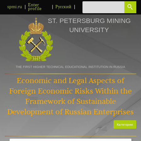
Enter
|
|
|
spmi.ru
Русский
profile
ST. PETERSBURG MINING
UNIVERSITY
THE FIRST HIGHER TECHNICAL EDUCATIONAL INSTITUTION IN RUSSIA
Economic and Legal Aspects of
Foreign Economic Risks Within the
Framework of Sustainable
Development of Russian Enterprises
Категории