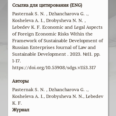
Ссылка для цитирования (ENG)
Pasternak S. N. , Dzhancharova G. .,
Kosheleva A. I., Drobysheva N. N. ,
Lebedev K. F. Economic and Legal Aspects
of Foreign Economic Risks Within the
Framework of Sustainable Development of
Russian Enterprises Journal of Law and
Sustainable Development . 2023. №11. pp.
1-17.
https://doi.org/10.55908/sdgs.v11i3.317
Авторы
Pasternak S. N. , Dzhancharova G. .,
Kosheleva A. I., Drobysheva N. N., Lebedev
K. F.
Журнал