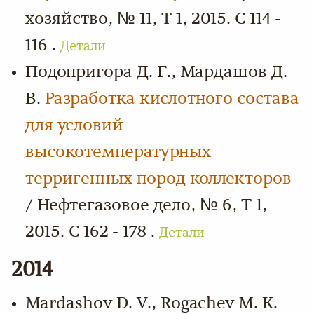
хозяйство, № 11, Т 1, 2015. С 114 -
116 .
Детали
Подопригора Д. Г., Мардашов Д.
В.
Разработка кислотного состава
для условий
высокотемпературных
терригенных пород коллекторов
/ Нефтегазовое дело, № 6, Т 1,
2015. С 162 - 178 .
Детали
2014
Mardashov D. V., Rogachev M. K.