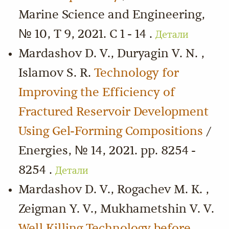
Marine Science and Engineering,
№ 10, Т 9, 2021. С 1 - 14 .
Детали
Mardashov D. V., Duryagin V. N. ,
Islamov S. R.
Technology for
Improving the Efficiency of
Fractured Reservoir Development
Using Gel-Forming Compositions
/
Energies, № 14, 2021. pp. 8254 -
8254 .
Детали
Mardashov D. V., Rogachev M. K. ,
Zeigman Y. V., Mukhametshin V. V.
Well Killing Technology before