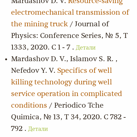
Mardashov D. V.
Resource-saving
electromechanical transmission of
the mining truck
/ Journal of
Physics: Conference Series, № 5, Т
1333, 2020. С 1 - 7 .
Детали
Mardashov D. V., Islamov S. R. ,
Nefedov Y. V.
Specifics of well
killing technology during well
service operation in complicated
conditions
/ Periodico Tche
Quimica, № 13, Т 34, 2020. С 782 -
792 .
Детали