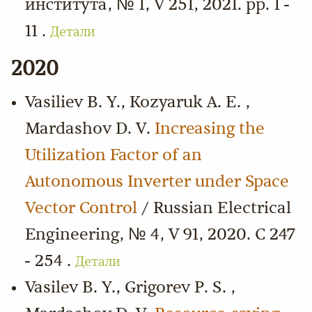
института, № 1, V 251, 2021. pp. 1 -
11 .
Детали
2020
Vasiliev B. Y., Kozyaruk A. E. ,
Mardashov D. V.
Increasing the
Utilization Factor of an
Autonomous Inverter under Space
Vector Control
/ Russian Electrical
Engineering, № 4, V 91, 2020. С 247
- 254 .
Детали
Vasilev B. Y., Grigorev P. S. ,