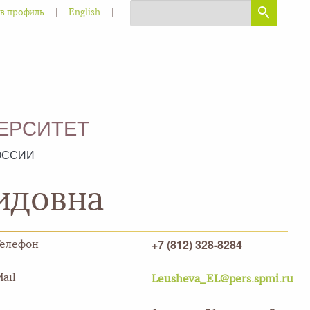
|
|
 в профиль
English
ЕРСИТЕТ
ОССИИ
идовна
+7 (812) 328-8284
Телефон
ail
Leusheva_EL@pers.spmi.ru