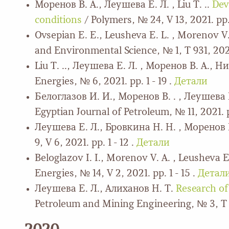
Моренов В. А., Леушева Е. Л. , Liu T. ..
Dev
conditions
/ Polymers, № 24, V 13, 2021. pp. 
Ovsepian E. E., Leusheva E. L. , Morenov V
and Environmental Science, № 1, Т 931, 2021.
Liu T. .., Леушева Е. Л. , Моренов В. А., Н
Energies, № 6, 2021. pp. 1 - 19 .
Детали
Белоглазов И. И., Моренов В. . , Леушева 
Egyptian Journal of Petroleum, № 11, 2021. pp
Леушева Е. Л., Бровкина Н. Н. , Моренов 
9, V 6, 2021. pp. 1 - 12 .
Детали
Beloglazov I. I., Morenov V. A. , Leusheva 
Energies, № 14, V 2, 2021. pp. 1 - 15 .
Детал
Леушева Е. Л., Алиханов Н. Т.
Research of
Petroleum and Mining Engineering, № 3, Т 2