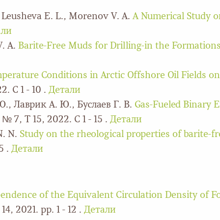
 , Leusheva E. L., Morenov V. A.
A Numerical Study o
али
V. A.
Barite-Free Muds for Drilling-in the Formatio
perature Conditions in Arctic Offshore Oil Fields o
. С 1 - 10 .
Детали
Ю., Лаврик А. Ю., Буслаев Г. В.
Gas-Fueled Binary 
№ 7, Т 15, 2022. С 1 - 15 .
Детали
N. N.
Study on the rheological properties of barite-f
5 .
Детали
endence of the Equivalent Circulation Density of F
4, 2021. pp. 1 - 12 .
Детали