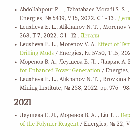
Abdollahpour P. .., Tabatabaee Moradi S. S.
Energies, № 5439, V 15, 2022. С 1 - 13 .
Дет
Leusheva E. L., Alikhanov N. T. , Morenov 
268, Т 7, 2022. С 1 - 12 .
Детали
Leusheva E. L., Morenov V. A.
Effect of Tem
Drilling Muds
/ Energies, № 5750, Т 15, 2022
Моренов В. А., Леушева Е. Л. , Лаврик А. 
for Enhanced Power Generation
/ Energies, 
Leusheva E. L., Alikhanov N. T. , Brovkina 
Mining Institute, № 258, 2022. pp. 976 - 98
2021
Леушева Е. Л., Моренов В. А. , Liu T. ..
Dep
of the Polymer Reagent
/ Energies, № 22, V 1