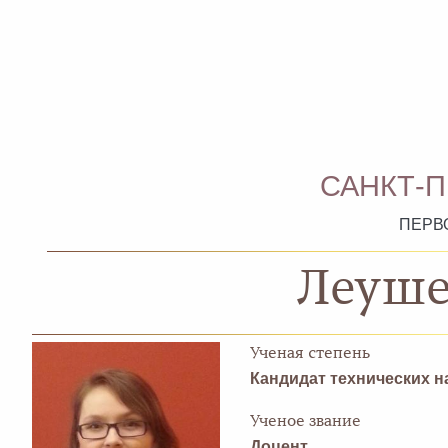
САНКТ-
ПЕРВ
Леуше
Ученая степень
Кандидат технических н
Ученое звание
Доцент