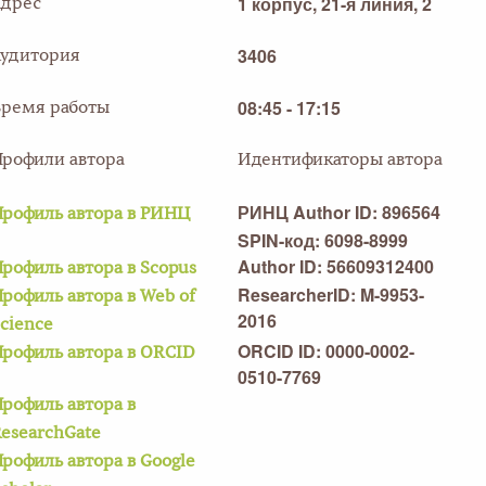
1 корпус, 21-я линия, 2
Адрес
3406
Аудитория
08:45 - 17:15
Время работы
Профили автора
Идентификаторы автора
РИНЦ Author ID: 896564
рофиль автора в РИНЦ
SPIN-код: 6098-8999
Author ID: 56609312400
рофиль автора в Scopus
ResearcherID: M-9953-
рофиль автора в Web of
2016
cience
ORCID ID: 0000-0002-
рофиль автора в ORCID
0510-7769
рофиль автора в
esearchGate
рофиль автора в Google