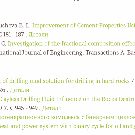
eusheva E. L.
Improvement of Cement Properties Usin
181 - 187 .
Детали
 С.
Investigation of the fractional composition effe
national Journal of Engineering, Transactions A: Basi
of drilling mud solution for drilling in hard rocks
/
26 .
Детали
Clayless Drilling Fluid Influence on the Rocks Destr
17. С 945 - 949 .
Детали
 когенерационного комплекса с бинарным цикло
t and power system with binary cycle for oil and 