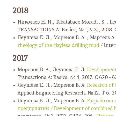
2018
Николаев Н. И., Tabatabaee Moradi . S. , L
TRANSACTIONS A: Basics, № 1, V 31, 2018. С 
Леушева Е. Л., Моренов В. А. , Мартель А.
rheology of the clayless drilling mud
/ Inter
2017
Моренов В. А., Леушева Е. Л.
Development 
Transactions A: Basics, № 4, 2017. С 620 - 6
Леушева Е. Л., Моренов В. А.
Research of 
Applied Engineering Research, № 12, Т 6, 20
Леушева Е. Л., Моренов В. А.
Разработка
предприятий / Development of combined hea