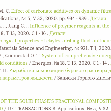
М. С.
Effect of carbonate additives on dynamic filtr
lications, № 5, V 33, 2020. pp. 934 - 939 .
Детали
 .., Jiang G. ..
Influence of polymer reagents in the d
, Т 13, 2020. С 1 - 16 .
Детали
logical properties of clayless drilling fluids influe
terials Science and Engineering, № 921, Т 1, 2020. С
 V., Gudmestad O. T.
System of comprehensive energy-
ld conditions
/ Energies, № 18, Т 13, 2020. С 1 - 14 .
. Н.
Разработка композиции бурового раствора 
их параметров жидкости
/ Записки Горного Инстит
OF THE SOLID PHASE'S FRACTIONAL COMPOSIT
UD
/ IJE TRANSACTIONS B: Applications, № 5, V 32, 2