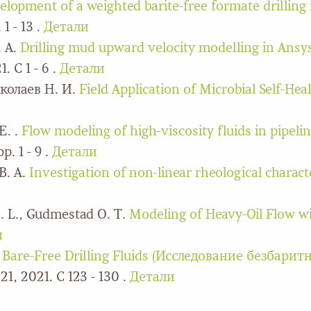
elopment of a weighted barite-free formate drilling
1 - 13 .
Детали
. A.
Drilling mud upward velocity modelling in Ansy
 С 1 - 6 .
Детали
иколаев Н. И.
Field Application of Microbial Self-He
Е. .
Flow modeling of high-viscosity fluids in pipelin
. 1 - 9 .
Детали
В. А.
Investigation of non-linear rheological character
E. L., Gudmestad O. T.
Modeling of Heavy-Oil Flow wi
и
 Bare-Free Drilling Fluids (Исследование безбари
1, 2021. С 123 - 130 .
Детали