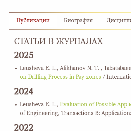
Публикации
Биография
Дисципл
СТАТЬИ В ЖУРНАЛАХ
2025
Leusheva E. L., Alikhanov N. T. , Tabatabae
on Drilling Process in Pay-zones
/ Internati
2024
Leusheva E. L.,
Evaluation of Possible Appl
of Engineering, Transactions B: Applications
2022