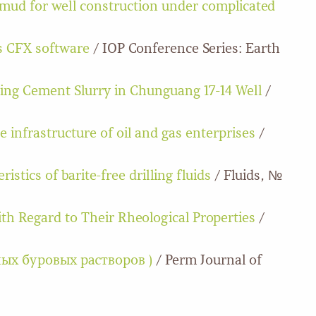
 mud for well construction under complicated
s CFX software
/ IOP Conference Series: Earth
aling Cement Slurry in Chunguang 17-14 Well
/
e infrastructure of oil and gas enterprises
/
istics of barite-free drilling fluids
/ Fluids, №
th Regard to Their Rheological Properties
/
тных буровых растворов )
/ Perm Journal of