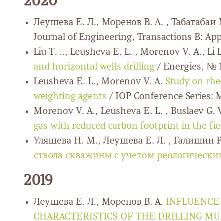
2020
Леушева Е. Л., Моренов В. А. , Табатабаи 
Journal of Engineering, Transactions B: App
Liu T. .., Leusheva E. L. , Morenov V. A., Li L.
and horizontal wells drilling
/ Energies, № 18
Leusheva E. L., Morenov V. A.
Study on rheo
weighting agents
/ IOP Conference Series: Ma
Morenov V. A., Leusheva E. L. , Buslaev G.
gas with reduced carbon footprint in the fie
Уляшева Н. М., Леушева Е. Л. , Галишин Р
ствола скважины с учетом реологическ
2019
Леушева Е. Л., Моренов В. А.
INFLUENCE 
CHARACTERISTICS OF THE DRILLING M