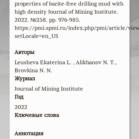
properties of barite-free drilling mud with
high density Journal of Mining Institute.
2022. №258. pp. 976-985.
https://pmi.spmi.ru/index.php/pmi/article/vie
setLocale=en_US
Авторы
Leusheva Ekaterina L. , Alikhanov N. T.,
Brovkina N. N.
Журнал
Journal of Mining Institute
Год
2022
Ключевые слова
Аннотация