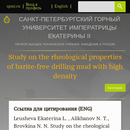
Вход в
|
|
|
spmi.ru
English
профиль
САНКТ-ПЕТЕРБУРГСКИЙ ГОРНЫЙ
УНИВЕРСИТЕТ ИМПЕРАТРИЦЫ
ЕКАТЕРИНЫ II
ПЕРВОЕ ВЫСШЕЕ ТЕХНИЧЕСКОЕ УЧЕБНОЕ ЗАВЕДЕНИЕ В РОССИИ
Study on the rheological properties
of barite-free drilling mud with high
density
Категории
Ссылка для цитирования (ENG)
Leusheva Ekaterina L. , Alikhanov N. T.,
Brovkina N. N. Study on the rheological