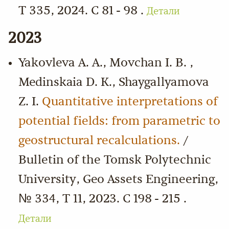
Т 335, 2024. С 81 - 98 .
Детали
2023
Yakovleva A. A., Movchan I. B. ,
Medinskaia D. K., Shaygallyamova
Z. I.
Quantitative interpretations of
potential fields: from parametric to
geostructural recalculations.
/
Bulletin of the Tomsk Polytechnic
University, Geo Assets Engineering,
№ 334, Т 11, 2023. С 198 - 215 .
Детали