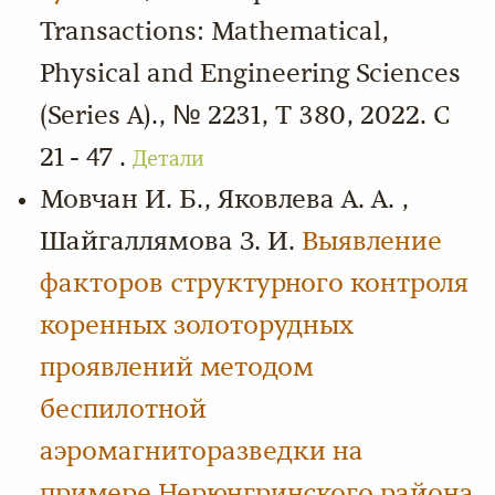
Transactions: Mathematical,
Physical and Engineering Sciences
(Series A)., № 2231, Т 380, 2022. С
21 - 47 .
Детали
Мовчан И. Б., Яковлева А. А. ,
Шайгаллямова З. И.
Выявление
факторов структурного контроля
коренных золоторудных
проявлений методом
беспилотной
аэромагниторазведки на
примере Нерюнгринского района