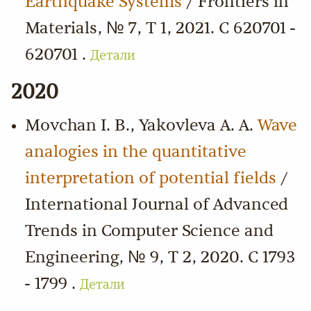
Earthquake Systems
/ Frontiers in
Materials, № 7, Т 1, 2021. С 620701 -
620701 .
Детали
2020
Movchan I. B., Yakovleva A. A.
Wave
analogies in the quantitative
interpretation of potential fields
/
International Journal of Advanced
Trends in Computer Science and
Engineering, № 9, Т 2, 2020. С 1793
- 1799 .
Детали