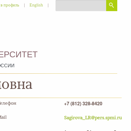
|
|
 в профиль
English
ЕРСИТЕТ
ОССИИ
мовна
+7 (812) 328-8420
Телефон
ail
Sagirova_LR@pers.spmi.ru