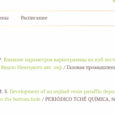
S
ины
Расписание
Р.
Влияние параметров вариограммы на куб пес
Ямало-Ненецкого авт. окр
/ Газовая промышленно
M. S.
Development of an asphalt-resin-paraffin depos
nto the bottom-hole
/ PERIÓDICO TCHÊ QUÍMICA, № 34