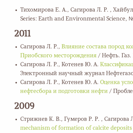
Тихомирова Е. А., Сагирова Л. Р. , Хайбу
Series: Earth and Environmental Science, № 
2011
Сагирова Л. Р.,
Влияние состава пород к
Приобского месторождения
/ Нефть. Газ. 
Сагирова Л. Р., Котенев Ю. А.
Классификац
Электронный научный журнал Нефтегазовое
Сагирова Л. Р., Котенев Ю. А.
Оценка усло
нефтесбора и подготовки нефти
/ Пробле
2009
Стрижнев К. В., Гумеров Р. Р. , Сагирова Л
mechanism of formation of calcite deposits 