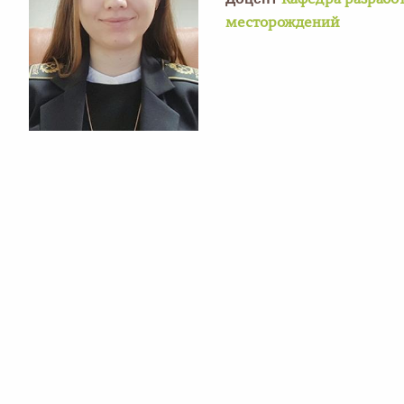
Кафедра разработ
месторождений