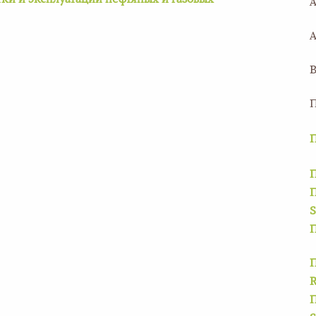
ки и эксплуатации нефтяных и газовых
П
П
П
S
П
П
R
П