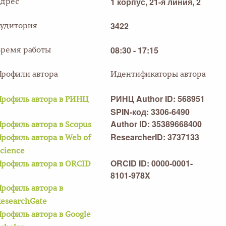
1 корпус, 21-я линия, 2
Адрес
3422
Аудитория
08:30 - 17:15
Время работы
Профили автора
Идентификаторы автора
РИНЦ Author ID: 568951
рофиль автора в РИНЦ
SPIN-код: 3306-6490
Author ID: 35389668400
рофиль автора в Scopus
ResearcherID: 3737133
рофиль автора в Web of
cience
ORCID ID: 0000-0001-
рофиль автора в ORCID
8101-978X
рофиль автора в
esearchGate
рофиль автора в Google