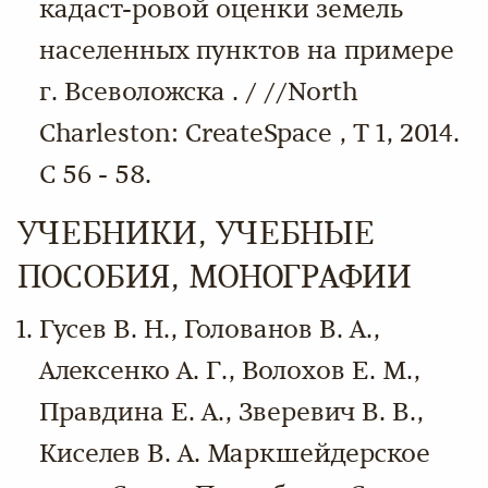
кадаст-ровой оценки земель
населенных пунктов на примере
г. Всеволожска . / //North
Charleston: CreateSpace , Т 1, 2014.
С 56 - 58.
УЧЕБНИКИ, УЧЕБНЫЕ
ПОСОБИЯ, МОНОГРАФИИ
Гусев В. Н., Голованов В. А.,
Алексенко А. Г., Волохов Е. М.,
Правдина Е. А., Зверевич В. В.,
Киселев В. А. Маркшейдерское