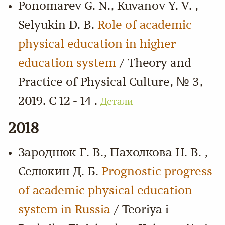
Ponomarev G. N., Kuvanov Y. V. ,
Selyukin D. B.
Role of academic
physical education in higher
education system
/ Theory and
Practice of Physical Culture, № 3,
2019. С 12 - 14 .
Детали
2018
Зароднюк Г. В., Пахолкова Н. В. ,
Селюкин Д. Б.
Prognostic progress
of academic physical education
system in Russia
/ Teoriya i