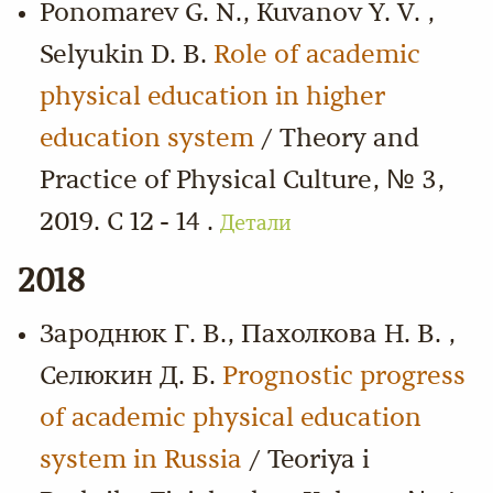
Ponomarev G. N., Kuvanov Y. V. ,
Selyukin D. B.
Role of academic
physical education in higher
education system
/ Theory and
Practice of Physical Culture, № 3,
2019. С 12 - 14 .
Детали
2018
Зароднюк Г. В., Пахолкова Н. В. ,
Селюкин Д. Б.
Prognostic progress
of academic physical education
system in Russia
/ Teoriya i