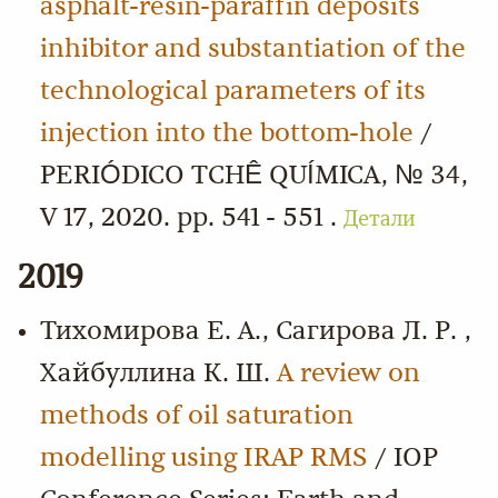
asphalt-resin-paraffin deposits
inhibitor and substantiation of the
technological parameters of its
injection into the bottom-hole
/
PERIÓDICO TCHÊ QUÍMICA, № 34,
V 17, 2020. pp. 541 - 551 .
Детали
2019
Тихомирова Е. А., Сагирова Л. Р. ,
Хайбуллина К. Ш.
A review on
methods of oil saturation
modelling using IRAP RMS
/ IOP