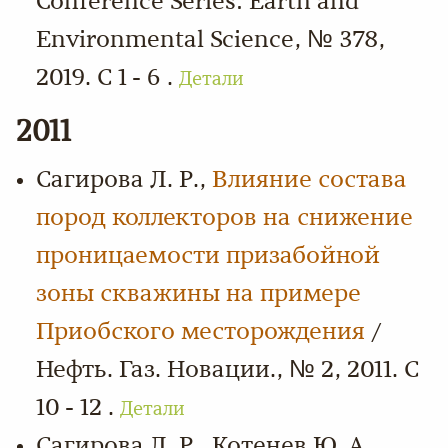
Conference Series: Earth and
Environmental Science, № 378,
2019. С 1 - 6 .
Детали
2011
Сагирова Л. Р.,
Влияние состава
пород коллекторов на снижение
проницаемости призабойной
зоны скважины на примере
Приобского месторождения
/
Нефть. Газ. Новации., № 2, 2011. С
10 - 12 .
Детали
Сагирова Л. Р., Котенев Ю. А.