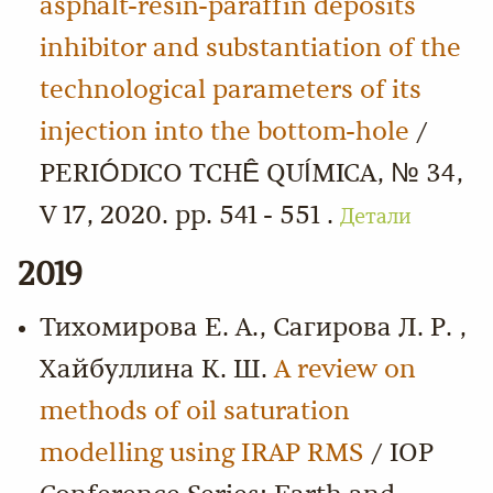
asphalt-resin-paraffin deposits
inhibitor and substantiation of the
technological parameters of its
injection into the bottom-hole
/
PERIÓDICO TCHÊ QUÍMICA, № 34,
V 17, 2020. pp. 541 - 551 .
Детали
2019
Тихомирова Е. А., Сагирова Л. Р. ,
Хайбуллина К. Ш.
A review on
methods of oil saturation
modelling using IRAP RMS
/ IOP