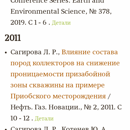
Conference Series: Earth and
Environmental Science, № 378,
2019. С 1 - 6 .
Детали
2011
Сагирова Л. Р.,
Влияние состава
пород коллекторов на снижение
проницаемости призабойной
зоны скважины на примере
Приобского месторождения
/
Нефть. Газ. Новации., № 2, 2011. С
10 - 12 .
Детали
Сагирова Л. Р., Котенев Ю. А.