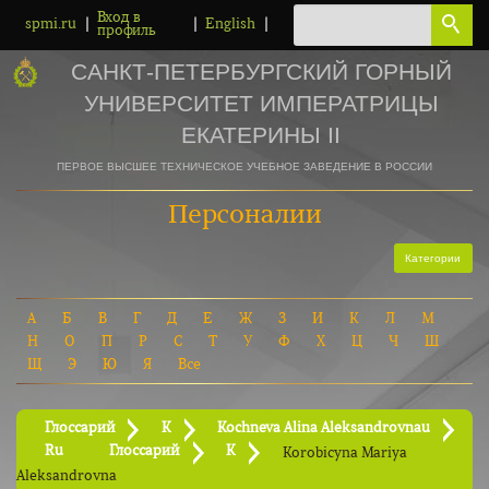
Вход в
|
|
|
spmi.ru
English
профиль
САНКТ-ПЕТЕРБУРГСКИЙ ГОРНЫЙ
УНИВЕРСИТЕТ ИМПЕРАТРИЦЫ
ЕКАТЕРИНЫ II
ПЕРВОЕ ВЫСШЕЕ ТЕХНИЧЕСКОЕ УЧЕБНОЕ ЗАВЕДЕНИЕ В РОССИИ
Персоналии
Категории
А
Б
В
Г
Д
Е
Ж
З
И
К
Л
М
Н
О
П
Р
С
Т
У
Ф
Х
Ц
Ч
Ш
Щ
Э
Ю
Я
Все
Глоссарий
K
Kochneva Alina Aleksandrovnau
Ru
Глоссарий
K
Korobicyna Mariya
Aleksandrovna