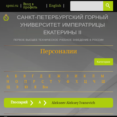
Вход в
|
|
|
spmi.ru
English
профиль
САНКТ-ПЕТЕРБУРГСКИЙ ГОРНЫЙ
УНИВЕРСИТЕТ ИМПЕРАТРИЦЫ
ЕКАТЕРИНЫ II
ПЕРВОЕ ВЫСШЕЕ ТЕХНИЧЕСКОЕ УЧЕБНОЕ ЗАВЕДЕНИЕ В РОССИИ
Персоналии
Категории
А
Б
В
Г
Д
Е
Ж
З
И
К
Л
М
Н
О
П
Р
С
Т
У
Ф
Х
Ц
Ч
Ш
Щ
Э
Ю
Я
Все
Глоссарий
A
Alekseev Aleksey Ivanovich