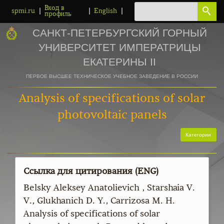
Вход в
|
|
|
spmi.ru
English
профиль
САНКТ-ПЕТЕРБУРГСКИЙ ГОРНЫЙ
УНИВЕРСИТЕТ ИМПЕРАТРИЦЫ
ЕКАТЕРИНЫ II
ПЕРВОЕ ВЫСШЕЕ ТЕХНИЧЕСКОЕ УЧЕБНОЕ ЗАВЕДЕНИЕ В РОССИИ
Analysis of specifications of solar
photovoltaic panels
Категории
Ссылка для цитирования (ENG)
Belsky Aleksey Anatolievich , Starshaia V.
V., Glukhanich D. Y., Carrizosa M. H.
Analysis of specifications of solar