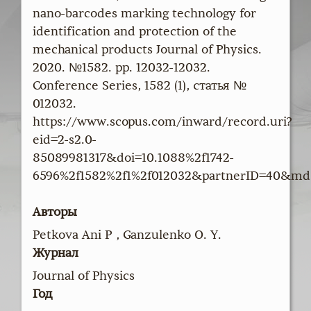
nano-barcodes marking technology for
identification and protection of the
mechanical products Journal of Physics.
2020. №1582. pp. 12032-12032.
Conference Series, 1582 (1), статья №
012032.
https://www.scopus.com/inward/record.uri?
eid=2-s2.0-
85089981317&doi=10.1088%2f1742-
6596%2f1582%2f1%2f012032&partnerID=40&md
Авторы
Petkova Ani P , Ganzulenko O. Y.
Журнал
Journal of Physics
Год