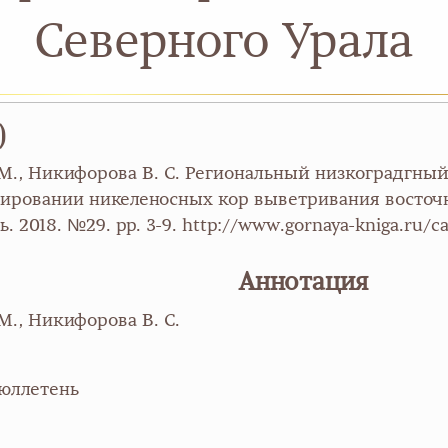
Северного Урала
)
А. М., Никифорова В. С. Региональный низкоградгн
ировании никеленосных кор выветривания восточн
018. №29. pp. 3-9. http://www.gornaya-kniga.ru/ca
Аннотация
 М., Никифорова В. С.
юллетень