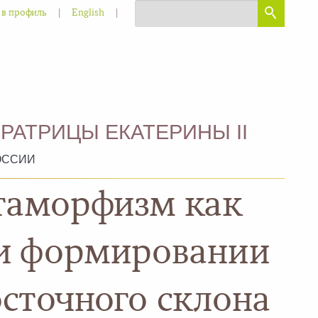
|
|
 в профиль
English
РАТРИЦЫ ЕКАТЕРИНЫ II
ОССИИ
таморфизм как
ри формировании
сточного склона