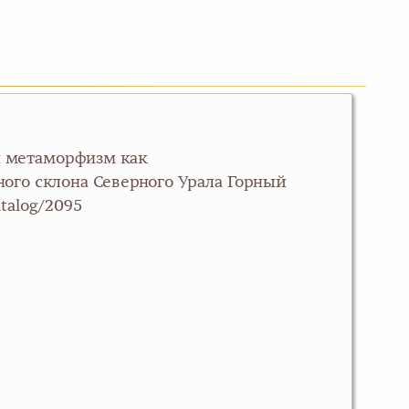
ый метаморфизм как
ого склона Северного Урала Горный
talog/2095