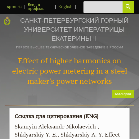
Вход в
|
|
|
spmi.ru
English
профиль
САНКТ-ПЕТЕРБУРГСКИЙ ГОРНЫЙ
УНИВЕРСИТЕТ ИМПЕРАТРИЦЫ
ЕКАТЕРИНЫ II
ПЕРВОЕ ВЫСШЕЕ ТЕХНИЧЕСКОЕ УЧЕБНОЕ ЗАВЕДЕНИЕ В РОССИИ
Effect of higher harmonics on
electric power metering in a steel
maker’s power networks
Категории
Ссылка для цитирования (ENG)
Skamyin Aleksandr Nikolaevich ,
Shklyarskiy Y. E., Shklyarskiy A. Y. Effect