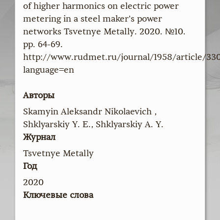
of higher harmonics on electric power
metering in a steel maker’s power
networks Tsvetnye Metally. 2020. №10.
pp. 64-69.
http://www.rudmet.ru/journal/1958/article/33
language=en
Авторы
Skamyin Aleksandr Nikolaevich ,
Shklyarskiy Y. E., Shklyarskiy A. Y.
Журнал
Tsvetnye Metally
Год
2020
Ключевые слова