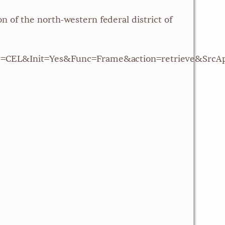
 of the north-western federal district of
t=CEL&Init=Yes&Func=Frame&action=retrieve&Src