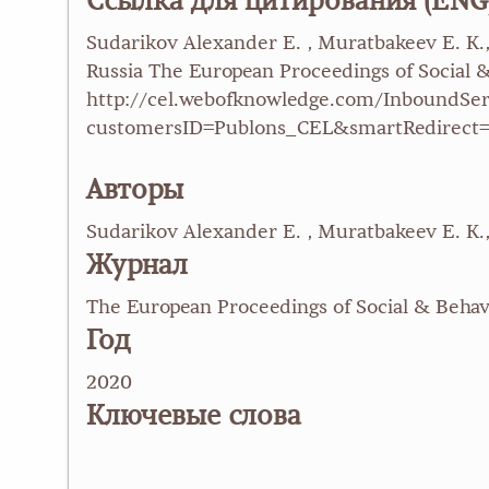
Ссылка для цитирования (ENG
Sudarikov Alexander E. , Muratbakeev E. K.,
Russia The European Proceedings of Social &
http://cel.webofknowledge.com/InboundSer
customersID=Publons_CEL&smartRedirect
Авторы
Sudarikov Alexander E. , Muratbakeev E. K.
Журнал
The European Proceedings of Social & Behav
Год
2020
Ключевые слова