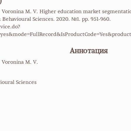
)
 Voronina M. V. Higher education market segmentation
 Behavioural Sciences. 2020. №1. pp. 951-960.
vice.do?
=yes&mode=FullRecord&IsProductCode=Yes&produc
Аннотация
, Voronina M. V.
ioural Sciences