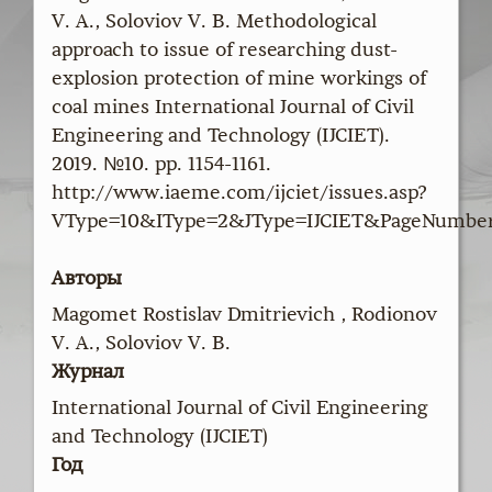
V. A., Soloviov V. B. Methodological
approach to issue of researching dust-
explosion protection of mine workings of
coal mines International Journal of Civil
Engineering and Technology (IJCIET).
2019. №10. pp. 1154-1161.
http://www.iaeme.com/ijciet/issues.asp?
VType=10&IType=2&JType=IJCIET&PageNumbe
Авторы
Magomet Rostislav Dmitrievich , Rodionov
V. A., Soloviov V. B.
Журнал
International Journal of Civil Engineering
and Technology (IJCIET)
Год