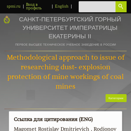
Вход в
|
|
|
spmi.ru
English
профиль
САНКТ-ПЕТЕРБУРГСКИЙ ГОРНЫЙ
УНИВЕРСИТЕТ ИМПЕРАТРИЦЫ
ЕКАТЕРИНЫ II
ПЕРВОЕ ВЫСШЕЕ ТЕХНИЧЕСКОЕ УЧЕБНОЕ ЗАВЕДЕНИЕ В РОССИИ
Methodological approach to issue of
researching dust- explosion
protection of mine workings of coal
mines
Категории
Ссылка для цитирования (ENG)
Magomet Rostislav Dmitrievich , Rodionov