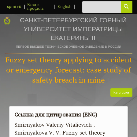
Вход в
|
|
|
spmi.ru
English
профиль
САНКТ-ПЕТЕРБУРГСКИЙ ГОРНЫЙ
УНИВЕРСИТЕТ ИМПЕРАТРИЦЫ
ЕКАТЕРИНЫ II
ПЕРВОЕ ВЫСШЕЕ ТЕХНИЧЕСКОЕ УЧЕБНОЕ ЗАВЕДЕНИЕ В РОССИИ
Fuzzy set theory applying to accident
or emergency forecast: case study of
safety breach in mine
Категории
Ссылка для цитирования (ENG)
Smirnyakov Valeriy Vitalievich ,
Smirnyakova V. V. Fuzzy set theory