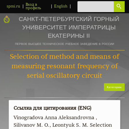
Вход в
|
|
|
spmi.ru
English
профиль
САНКТ-ПЕТЕРБУРГСКИЙ ГОРНЫЙ
УНИВЕРСИТЕТ ИМПЕРАТРИЦЫ
ЕКАТЕРИНЫ II
ПЕРВОЕ ВЫСШЕЕ ТЕХНИЧЕСКОЕ УЧЕБНОЕ ЗАВЕДЕНИЕ В РОССИИ
Selection of method and means of
measuring resonant frequency of
serial oscillatory circuit
Категории
Ссылка для цитирования (ENG)
Vinogradova Anna Aleksandrovna ,
Silivanov M. O., Leontyuk S. M. Selection