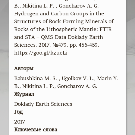
B., Nikitina L. P. , Goncharov A. G.
Hydrogen and Carbon Groups in the
Structures of Rock-Forming Minerals of
Rocks of the Lithospheric Mantle: FTIR
and STA + QMS Data Doklady Earth
Sciences. 2017. №479. pp. 456-459.
https://goo.gl/kzueLi
Авторы
Babushkina M. S. , Ugolkov V. L., Marin Y.
B., Nikitina L. P., Goncharov A. G.
Журнал
Doklady Earth Sciences
Год
2017
Ключевые слова