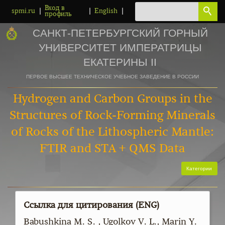
Вход в
|
|
|
spmi.ru
English
профиль
САНКТ-ПЕТЕРБУРГСКИЙ ГОРНЫЙ
УНИВЕРСИТЕТ ИМПЕРАТРИЦЫ
ЕКАТЕРИНЫ II
ПЕРВОЕ ВЫСШЕЕ ТЕХНИЧЕСКОЕ УЧЕБНОЕ ЗАВЕДЕНИЕ В РОССИИ
Hydrogen and Carbon Groups in the
Structures of Rock-Forming Minerals
of Rocks of the Lithospheric Mantle:
FTIR and STA + QMS Data
Категории
Ссылка для цитирования (ENG)
Babushkina M. S. , Ugolkov V. L., Marin Y.