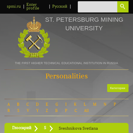
Enter
|
|
|
spmi.ru
Русский
profile
ST. PETERSBURG MINING
UNIVERSITY
THE FIRST HIGHER TECHNICAL EDUCATIONAL INSTITUTION IN RUSSIA
Personalities
Категории
A
B
C
D
E
G
I
K
L
M
N
P
R
S
V
Y
Z
Б
Р
С
All
Глоссарий
S
Sveshnikova Svetlana