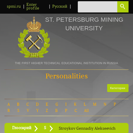
Enter
|
|
|
spmi.ru
Русский
profile
ST. PETERSBURG MINING
UNIVERSITY
THE FIRST HIGHER TECHNICAL EDUCATIONAL INSTITUTION IN RUSSIA
Personalities
Категории
A
B
C
D
E
G
I
K
L
M
N
P
R
S
V
Y
Z
Б
Р
С
All
Глоссарий
S
Stroykov Gennadiy Alekseevich