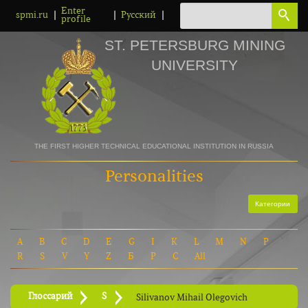
Enter
|
|
|
spmi.ru
Русский
profile
ST. PETERSBURG MINING
UNIVERSITY
THE FIRST HIGHER TECHNICAL EDUCATIONAL INSTITUTION IN RUSSIA
Personalities
Категории
A
B
C
D
E
G
I
K
L
M
N
P
R
S
V
Y
Z
Б
Р
С
All
Глоссарий
S
Silivanov Mihail Olegovich