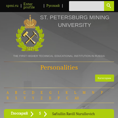
Enter
|
|
|
spmi.ru
Русский
profile
ST. PETERSBURG MINING
UNIVERSITY
THE FIRST HIGHER TECHNICAL EDUCATIONAL INSTITUTION IN RUSSIA
Personalities
Категории
A
B
C
D
E
G
I
K
L
M
N
P
R
S
V
Y
Z
Б
Р
С
All
Глоссарий
S
Safiullin Ravill Nurullovich