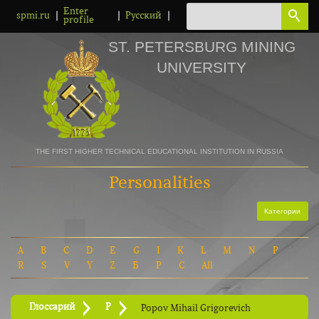
Enter
|
|
|
spmi.ru
Русский
profile
ST. PETERSBURG MINING
UNIVERSITY
THE FIRST HIGHER TECHNICAL EDUCATIONAL INSTITUTION IN RUSSIA
Personalities
Категории
A
B
C
D
E
G
I
K
L
M
N
P
R
S
V
Y
Z
Б
Р
С
All
Глоссарий
P
Popov Mihail Grigorevich