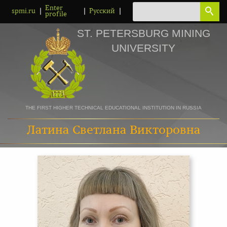
Enter
|
|
|
spmi.ru
Русский
profile
ST. PETERSBURG MINING
UNIVERSITY
THE FIRST HIGHER TECHNICAL EDUCATIONAL INSTITUTION IN RUSSIA
Латина Светлана Викторовна