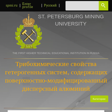
Enter
|
|
|
spmi.ru
Русский
profile
ST. PETERSBURG MINING
UNIVERSITY
THE FIRST HIGHER TECHNICAL EDUCATIONAL INSTITUTION IN RUSSIA
Трибохимические свойства
гетерогенных систем, содержащих
поверхностно-модифицированный
дисперсный алюминий
Категории