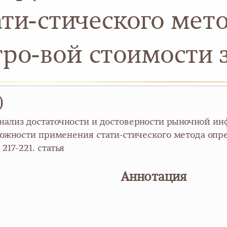
ти-стического мет
тро-вой стоимости 
)
 Анализ достаточности и достоверности рыночной и
можности применения стати-стического метода опр
217-221. статья
Аннотация