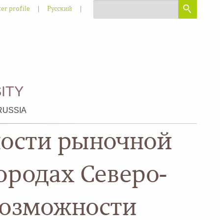
|
|
er profile
Русский
ITY
RUSSIA
ности рыночной
ородах Северо-
возможности