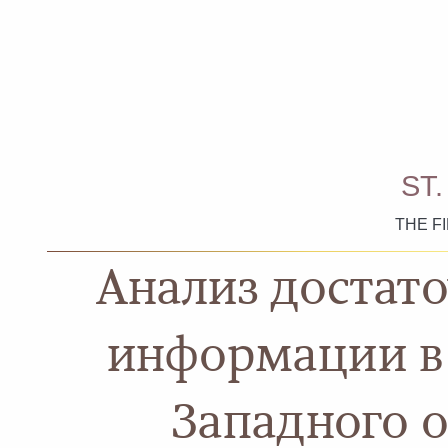
ST
THE F
Анализ достат
информации в 
Западного 