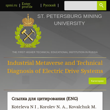
Enter
|
|
|
spmi.ru
Русский
profile
ST. PETERSBURG MINING
UNIVERSITY
THE FIRST HIGHER TECHNICAL EDUCATIONAL INSTITUTION IN RUSSIA
Industrial Metaverse and Technical
Diagnosis of Electric Drive Systems
Категории
Ссылка для цитирования (ENG)
Koteleva N I , Korolev N. A., Kovalchuk M.