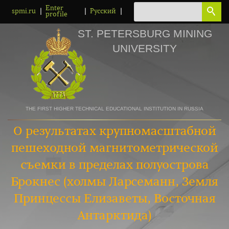
Enter
|
|
|
spmi.ru
Русский
profile
ST. PETERSBURG MINING
UNIVERSITY
THE FIRST HIGHER TECHNICAL EDUCATIONAL INSTITUTION IN RUSSIA
О результатах крупномасштабной
пешеходной магнитометрической
съемки в пределах полуострова
Брокнес (холмы Ларсеманн, Земля
Принцессы Елизаветы, Восточная
Антарктида)