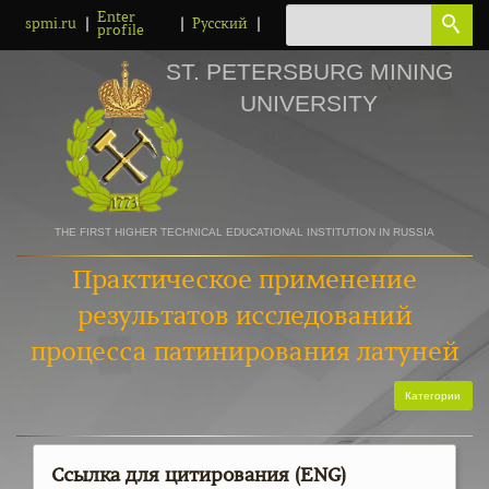
Enter
|
|
|
spmi.ru
Русский
profile
ST. PETERSBURG MINING
UNIVERSITY
THE FIRST HIGHER TECHNICAL EDUCATIONAL INSTITUTION IN RUSSIA
Практическое применение
результатов исследований
процесса патинирования латуней
Категории
Ссылка для цитирования (ENG)