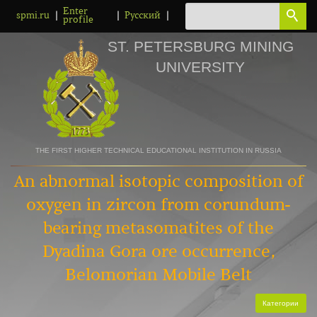
Enter
|
|
|
spmi.ru
Русский
profile
ST. PETERSBURG MINING
UNIVERSITY
THE FIRST HIGHER TECHNICAL EDUCATIONAL INSTITUTION IN RUSSIA
An abnormal isotopic composition of
oxygen in zircon from corundum-
bearing metasomatites of the
Dyadina Gora ore occurrence,
Belomorian Mobile Belt
Категории