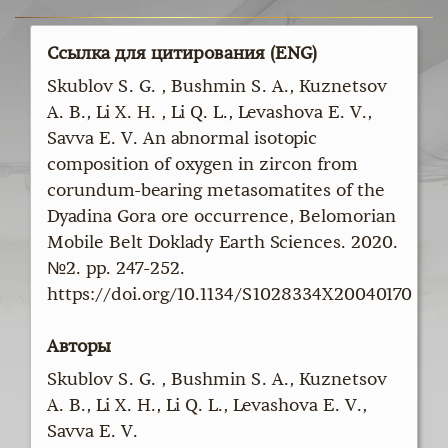
Ссылка для цитирования (ENG)
Skublov S. G. , Bushmin S. A., Kuznetsov
A. B., Li X. H. , Li Q. L., Levashova E. V.,
Savva E. V. An abnormal isotopic
composition of oxygen in zircon from
corundum-bearing metasomatites of the
Dyadina Gora ore occurrence, Belomorian
Mobile Belt Doklady Earth Sciences. 2020.
№2. pp. 247-252.
https://doi.org/10.1134/S1028334X20040170
Авторы
Skublov S. G. , Bushmin S. A., Kuznetsov
A. B., Li X. H., Li Q. L., Levashova E. V.,
Savva E. V.