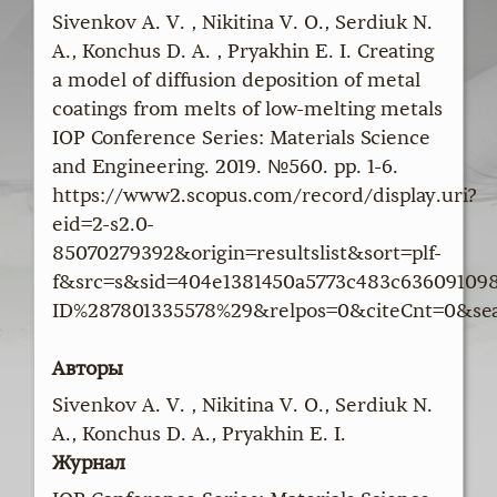
Sivenkov A. V. , Nikitina V. O., Serdiuk N.
A., Konchus D. A. , Pryakhin E. I. Creating
a model of diffusion deposition of metal
coatings from melts of low-melting metals
IOP Conference Series: Materials Science
and Engineering. 2019. №560. pp. 1-6.
https://www2.scopus.com/record/display.uri?
eid=2-s2.0-
85070279392&origin=resultslist&sort=plf-
f&src=s&sid=404e1381450a5773c483c63609109
ID%287801335578%29&relpos=0&citeCnt=0&se
Авторы
Sivenkov A. V. , Nikitina V. O., Serdiuk N.
A., Konchus D. A., Pryakhin E. I.
Журнал