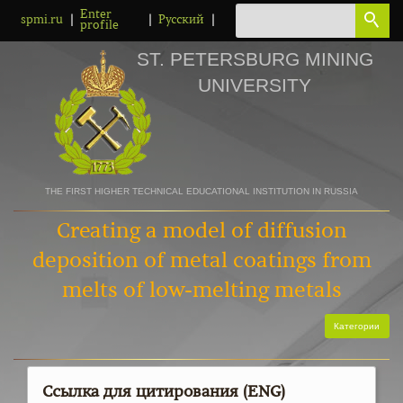
Enter
|
|
|
spmi.ru
Русский
profile
ST. PETERSBURG MINING
UNIVERSITY
THE FIRST HIGHER TECHNICAL EDUCATIONAL INSTITUTION IN RUSSIA
Creating a model of diffusion
deposition of metal coatings from
melts of low-melting metals
Категории
Ссылка для цитирования (ENG)