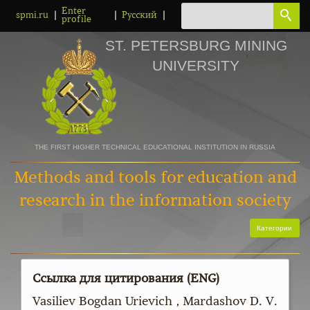
Enter
|
|
|
spmi.ru
Русский
profile
ST. PETERSBURG MINING
UNIVERSITY
THE FIRST HIGHER TECHNICAL EDUCATIONAL INSTITUTION IN RUSSIA
Methods and tools for education and
research in the information society
Категории
Ссылка для цитирования (ENG)
Vasiliev Bogdan Urievich , Mardashov D. V.