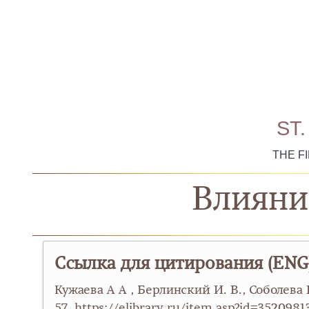
ST
THE F
Влияни
Ссылка для цитирования (ENG
Кужаева А А , Берлинский И. В., Соболева
57. https://elibrary.ru/item.asp?id=3520981