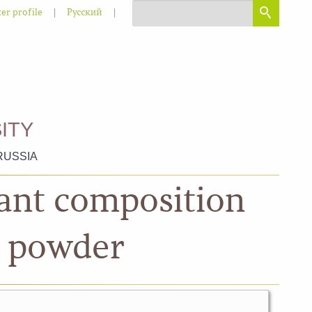
|
|
er profile
Русский
ITY
RUSSIA
cant composition
l powder