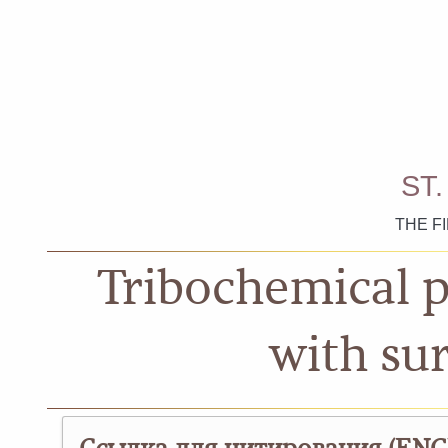
ST
THE F
Tribochemical p
with su