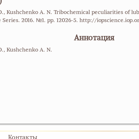
)
., Kushchenko A. N. Tribochemical peculiarities of lu
 Series. 2016. №1. pp. 12026-5. http://iopscience.iop.
Аннотация
O., Kushchenko A. N.
Контакты