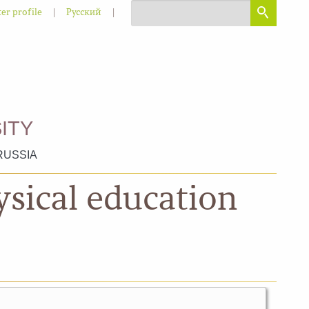
|
|
er profile
Русский
ITY
RUSSIA
ysical education