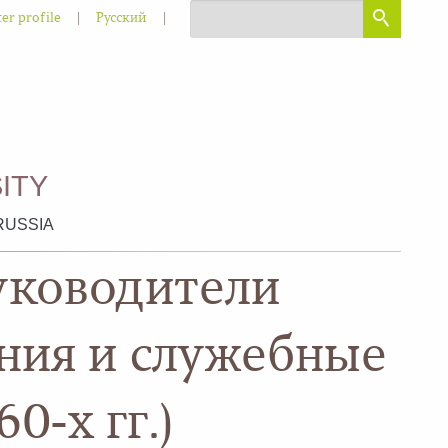
|
|
er profile
Русский
ITY
RUSSIA
уководители
ния и служебные
0-х гг.)