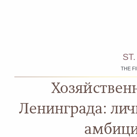
ST
THE F
Хозяйствен
Ленинграда: ли
амбиции